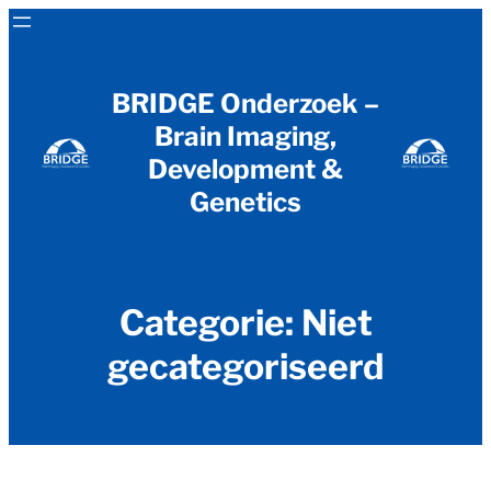
Ga
naar
de
BRIDGE Onderzoek –
inhoud
Brain Imaging,
Development &
Genetics
Categorie:
Niet
gecategoriseerd