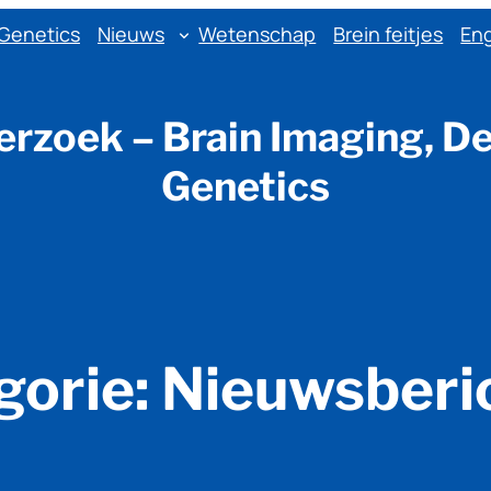
 Genetics
Nieuws
Wetenschap
Brein feitjes
Eng
rzoek – Brain Imaging, D
Genetics
gorie:
Nieuwsberi