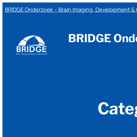
Ga
BRIDGE Onderzoek – Brain Imaging, Development &
naar
de
inhoud
BRIDGE Onde
Cate